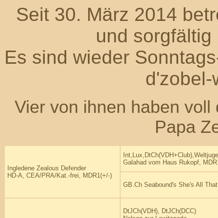
Seit 30. März 2014 betr
und sorgfältig
Es sind wieder Sonntags
d'zobel-
Vier
von ihnen haben voll
Papa Ze
Int,Lux,DtCh(VDH+Club),Weltjuge
Galahad vom Haus Rukopf, MDR1
Ingledene Zealous Defender
HD-A, CEA/PRA/Kat.-frei, MDR1(+/-)
GB.Ch Seabound's She's All That
DtJCh(VDH), DtJCh(DCC)