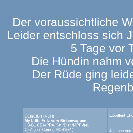
Der voraussichtliche Wu
Leider entschloss sich Je
5 Tage vor 
Die Hündin nahm vo
Der Rüde ging leid
Regenb
Excellent Ch
DCh(CfBrH,VDH)
My Little Fritz vom Birkenwappen
HD-B1 CEA/PRA/Kat./Dist./MPP-frei,
CEA gen. Carrier, MDR1(+/-)
Josepha vom