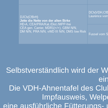
DCh(VDH,CfBr
Laurence vom
DJCh(CfBrH)
Jette die Nette von der alten Birke
HD-A, CEA/PRA/Kat./Dist./MPP-frei
CEA gen. Carrier, MDR1(+/+), GBM N/N,
DM N/N, PRA N/N, vWD III N/N, DMS low Risk
Fussel vom S
Selbstverständlich wird der 
ei
Die VDH-Ahnentafel des Club
Impfausweis, Welpe
eine ausführliche Fütterungs-