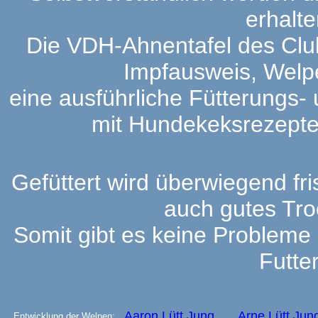
erhalte
Die VDH-Ahnentafel des Club
Impfausweis, Welpe
eine ausführliche Fütterungs-
mit Hundekeksrezepte
Gefüttert wird überwiegend fri
auch gutes Tro
Somit gibt es keine Probleme 
Futte
Aaron Lütt Jung
Arne Lütt Jun
Entwicklung der Welpen: