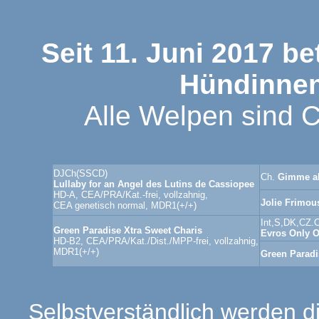
Seit 11. Juni 2017 b
Hündinnen
Alle Welpen sind 
DJCh(SSCD)
Ch.
Gimme al
Lullaby for an Angel des Lutins de Cassiopee
HD-A, CEA/PRA/Kat.-frei, vollzahnig,
Jolie Frimou
CEA genetisch normal, MDR1(+/+)
Int
,S,DK,CZ.
Green Paradise Xtra Sweet Charis
Evros Only O
HD-B2, CEA/PRA/Kat./Dist./MPP-frei, vollzahnig,
MDR1(+/+)
Green Paradi
Selbstverständlich werden 