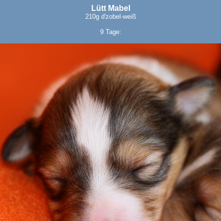
Lütt Mabel
210g d'zobel-weiß
9 Tage: