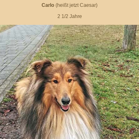
Carlo
(heißt jetzt Caesar)
2 1/2 Jahre