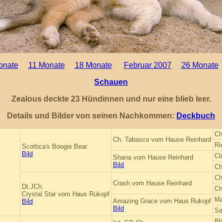
onate
11 Monate
18 Monate
Februar 2007
26 Monate
Schauen
Zealous deckte 23 Hündinnen und nur eine blieb leer.
Details und Bilder von seinen Nachkommen:
Deckbuch
Ch
Ch. Tabasco vom Hause Reinhard
Ri
Scottica's Boogie Bear
Bild
Cl
Shana vom Hause Reinhard
Bild
Ch
Ch
Crash vom Hause Reinhard
Dt.JCh.
Ch
Crystal Star vom Haus Rukopf
Ma
Amazing Grace vom Haus Rukopf
Bild
Bild
Sa
Bh