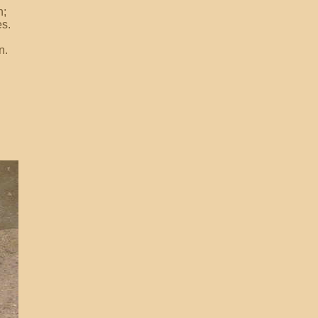
n;
s.
n.