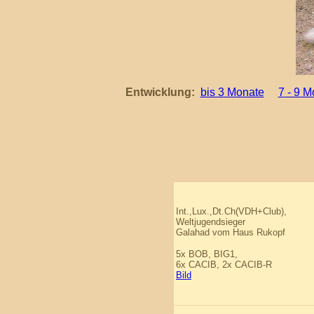
Entwicklung:
bis 3 Monate
7
- 9 M
Int.,Lux.,Dt.Ch(VDH+Club),
Weltjugendsieger
Galahad vom Haus Rukopf
5x BOB, BIG1,
6x CACIB, 2x CACIB-R
Bild