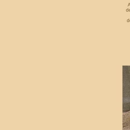
A
d
d